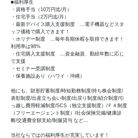
■福利厚生
・資格手当（10万円迄/月）
・住宅手当（2万円迄/月）
・最新デバイス購入支援制度 …電子機器などスタ
ッフ価格で購入できます！
・ホリデー制度 …毎年長期休暇を取得できます！
利用率は98%
・住宅購入支援制度 …資金融資、勤続年数に応じ
て支援
・セミナー受講制度
・保養施設あり（ハワイ・沖縄）
他にも、財形貯蓄制度/時短勤務制度/持ち株会制度/
表彰制度/出産立ち会い制度/出戻り制度/紹介制度/引
っ越し費用軽減制度/SCS（独立支援制度）/ＦＡ制度
（フリーエージェント制度）/社会保険完備/健康診
断/交通費全額支給/制服貸与 など…
当社ならではの福利厚生が充実しています！