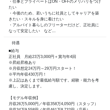
・仕事とプライベートはON・OFFのメリハリをつけ
たい
・今後のため、若いうちに社員としてキャリアを築
きたい・スキルを身に着けたい
・アルバイト暮らしのフリーターだけど、正社員に
なって安定したい など…
待遇
■給与
正社員 月給23万3,000円＋賞与年4回
※昇給昇格あり
※月収想定24万円～29万円スタート！
※平均年収430万円！
※上記はあくまで最低給与額です。経験・能力を考
慮し、決定します。
【モデル年収例】
月収26万5,000円／年収358万4,050円（スタッフ）
月収34万9,558円／年収461万8,732円（店長）