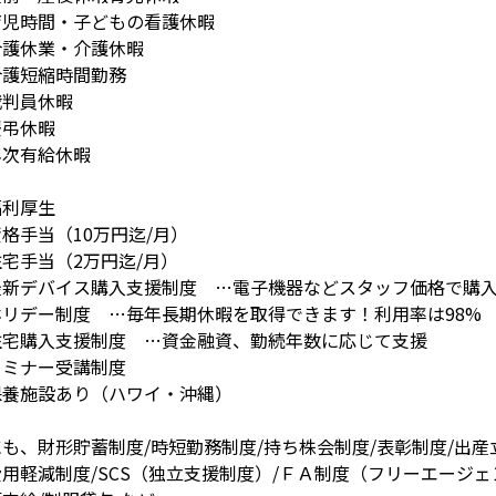
育児時間・子どもの看護休暇
介護休業・介護休暇
介護短縮時間勤務
裁判員休暇
慶弔休暇
年次有給休暇
福利厚生
格手当（10万円迄/月）
宅手当（2万円迄/月）
最新デバイス購入支援制度 …電子機器などスタッフ価格で購
ホリデー制度 …毎年長期休暇を取得できます！利用率は98%
住宅購入支援制度 …資金融資、勤続年数に応じて支援
セミナー受講制度
保養施設あり（ハワイ・沖縄）
も、財形貯蓄制度/時短勤務制度/持ち株会制度/表彰制度/出産
用軽減制度/SCS（独立支援制度）/ＦＡ制度（フリーエージェ