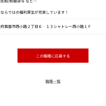
支給/制服貸与 など…
社ならではの福利厚生が充実しています！
阪府箕面市西小路２丁目６‐１３シャトレー西小路１Ｆ
職種一覧