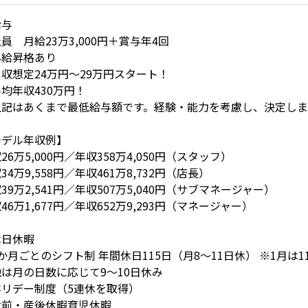
給与
員 月給23万3,000円＋賞与年4回
昇給昇格あり
収想定24万円～29万円スタート！
均年収430万円！
上記はあくまで最低給与額です。経験・能力を考慮し、決定しま
モデル年収例】
26万5,000円／年収358万4,050円（スタッフ）
34万9,558円／年収461万8,732円（店長）
39万2,541円／年収507万5,040円（サブマネージャー）
46万1,677円／年収652万9,293円（マネージャー）
休日休暇
か月ごとのシフト制 年間休日115日（月8～11日休） ※1月は
は月の日数に応じて9～10日休み
ホリデー制度（5連休を取得）
産前・産後休暇育児休暇