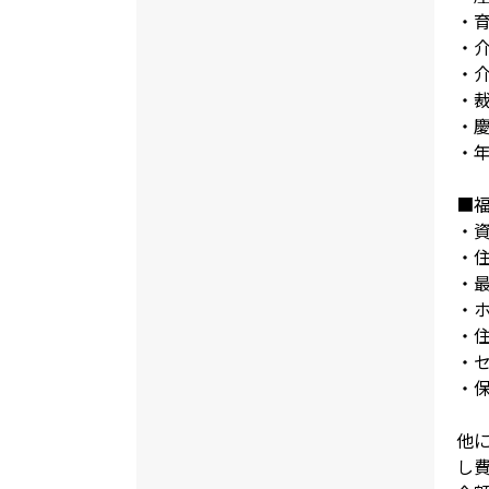
・
・
・
・
・
・
■
・資
・住
・
・
・
・
・
他に
し費