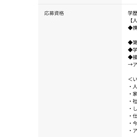
応募資格
学
【
◆
◆
◆
◆
→ア
＜
・
・
・
・
・
・
・