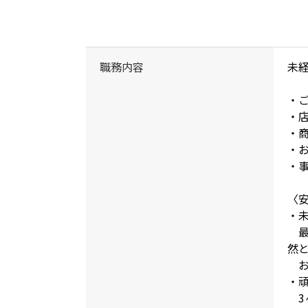
職務内容
未
・
・
・
・
・
〈
・未
最
然
お
・
3