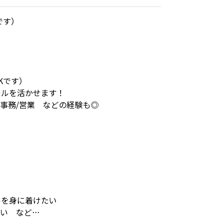
です）
Kです）
キルを活かせます！
/事務/営業 などの経験も◎
ルを身に着けたい
たい など…