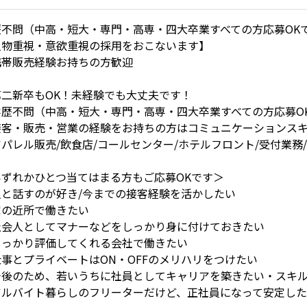
歴不問（中高・短大・専門・高専・四大卒業すべての方応募OK
人物重視・意欲重視の採用をおこないます】
携帯販売経験お持ちの方歓迎
第二新卒もOK！未経験でも大丈夫です！
学歴不問（中高・短大・専門・高専・四大卒業すべての方応募O
接客・販売・営業の経験をお持ちの方はコミュニケーションス
パレル販売/飲食店/コールセンター/ホテルフロント/受付業務
いずれかひとつ当てはまる方もご応募OKです＞
人と話すのが好き/今までの接客経験を活かしたい
家の近所で働きたい
社会人としてマナーなどをしっかり身に付けておきたい
しっかり評価してくれる会社で働きたい
仕事とプライベートはON・OFFのメリハリをつけたい
今後のため、若いうちに社員としてキャリアを築きたい・スキ
アルバイト暮らしのフリーターだけど、正社員になって安定し