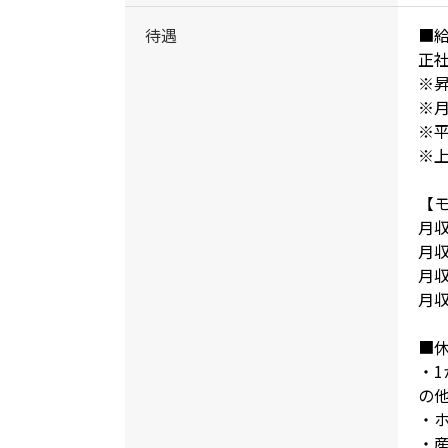
待遇
■
正社
※
※月
※平
※
【
月収
月収
月収
月収
■
・1
の他
・
・