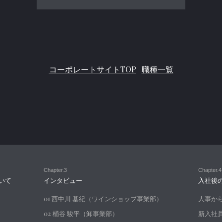
コーポレートサイトTOP
|
職種一覧
Chapter.3
Chapter.4
いて
インタビュー
入社後
01 西中川 基紀（ワインショップ事業部）
人事か
02 桶谷 駿平（卸事業部）
新入社