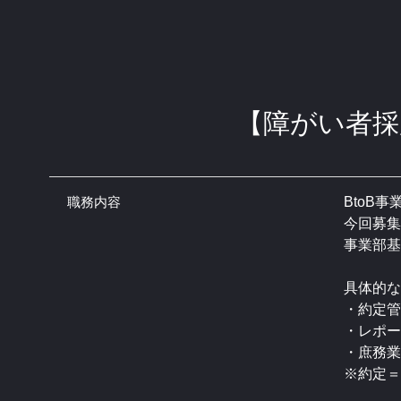
【障がい者採
職務内容
BtoB
今回募集
事業部基
具体的な
・約定管
・レポー
・庶務業
※約定＝