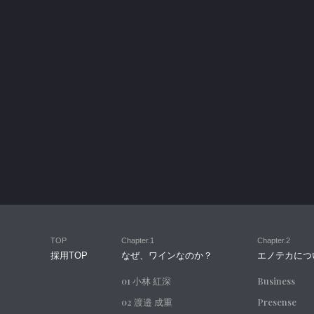
TOP
Chapter.1
Chapter.2
採用TOP
なぜ、ワインなのか？
エノテカにつ
01 小林 紅深
Business
02 渡邉 成重
Presense