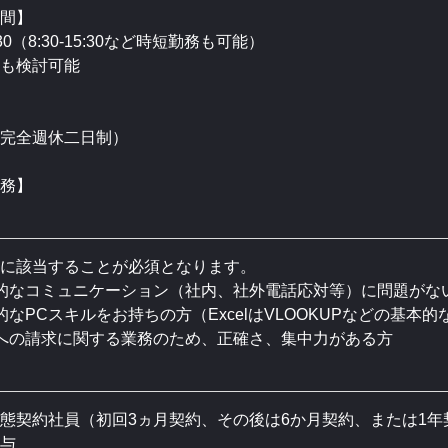
間】
7:30（8:30-15:30など時短勤務も可能）
も検討可能
完全週休二日制）
務】
に該当することが必須となります。
的なコミュニケーション（社内、社外電話応対等）に問題がな
的なPCスキルをお持ちの方（ExcelはVLOOKUPなどの基
への請求に関する業務のため、正確さ、集中力がある方
態契約社員（初回3ヵ月契約、その後は6か月契約、または1
与