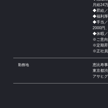
月給24
◆昇給／
◆福利厚
◆手当／
2000
◆休暇／
※ご意向
※定期昇
※正社
勤務地
恵比寿事
東京都渋
アサヒグ