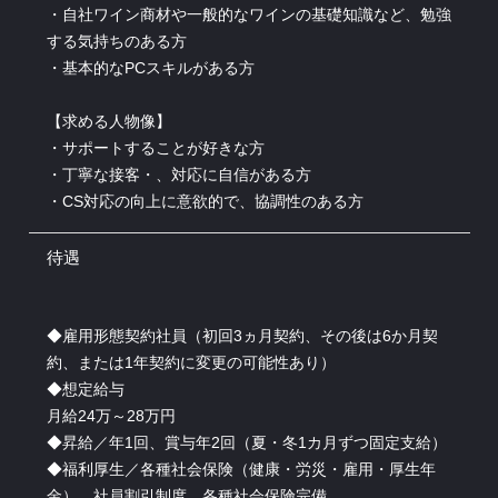
・自社ワイン商材や一般的なワインの基礎知識など、勉強
する気持ちのある方
・基本的なPCスキルがある方
【求める人物像】
・サポートすることが好きな方
・丁寧な接客・、対応に自信がある方
・CS対応の向上に意欲的で、協調性のある方
待遇
◆雇用形態契約社員（初回3ヵ月契約、その後は6か月契
約、または1年契約に変更の可能性あり）
◆想定給与
月給24万～28万円
◆昇給／年1回、賞与年2回（夏・冬1カ月ずつ固定支給）
◆福利厚生／各種社会保険（健康・労災・雇用・厚生年
金）、社員割引制度、各種社会保険完備